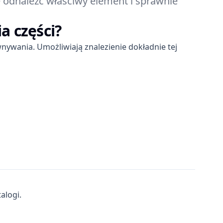
e odnaleźć właściwy element i sprawnie
a części?
nywania. Umożliwiają znalezienie dokładnie tej
alogi.