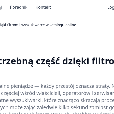
j
Poradnik
Kontakt
Log
ięki filtrom i wyszukiwarce w katalogu online
trzebną część dzięki filt
ne pieniądze — każdy przestój oznacza straty. N
z częściej wśród właścicieli, operatorów i serwi
entne wyszukiwarki, które znacząco skracają proc
h może zająć zaledwie kilka sekund zamiast god