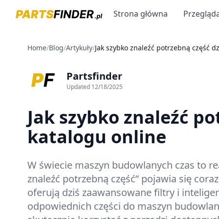
Strona główna
Przegląda
Home
/
Blog
/
Artykuły
/
Jak szybko znaleźć potrzebną część dz
Partsfinder
Updated
12/18/2025
Jak szybko znaleźć po
katalogu online
W świecie maszyn budowlanych czas to real
znaleźć potrzebną część” pojawia się cora
oferują dziś zaawansowane filtry i intelig
odpowiednich części do maszyn budowlanyc