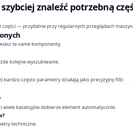
zybciej znaleźć potrzebną czę
 części — przydatne przy regularnych przeglądach maszyn
ionych
mawiasz te same komponenty.
żde kolejne wyszukiwanie.
) bardzo często parametry działają jako precyzyjny filtr.
?
ści wiele katalogów dobierze element automatycznie.
w?
etry techniczne.