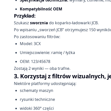
Specyfikacja techniczna:
wymiary, ciśnienie, m
Kompatybilność OEM
Przykład:
Szukasz
sworznia
do koparko-ładowarki JCB.
Po wpisaniu „sworzeń JCB” otrzymujesz 150 wynikó
Po zastosowaniu filtrów:
Model: 3CX
Umiejscowienie: ramię / łyżka
OEM: 123/45678
Zostają 2 wyniki — oba trafne.
3. Korzystaj z filtrów wizualnych, j
Niektóre platformy udostępniają:
schematy maszyn
rysunki techniczne
widoki 360° części