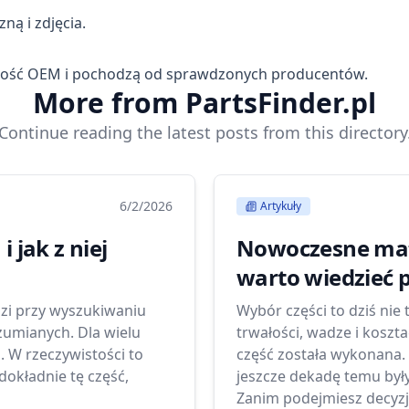
ą i zdjęcia.
odność OEM i pochodzą od sprawdzonych producentów.
More from PartsFinder.pl
Continue reading the latest posts from this directory
6/2/2026
Artykuły
 jak z niej
Nowoczesne mate
warto wiedzieć
zi przy wyszukiwaniu
Wybór części to dziś nie 
ozumianych. Dla wielu
trwałości, wadze i koszt
. W rzeczywistości to
część została wykonana. 
dokładnie tę część,
jeszcze dekadę temu był
Zanim podejmiesz decyzję