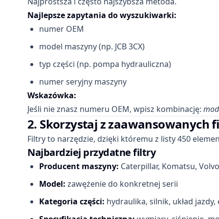
Najprostsza i często najszybsza metoda.
Najlepsze zapytania do wyszukiwarki:
numer OEM
model maszyny (np. JCB 3CX)
typ części (np. pompa hydrauliczna)
numer seryjny maszyny
Wskazówka:
Jeśli nie znasz numeru OEM, wpisz kombinację:
mode
2. Skorzystaj z zaawansowanych f
Filtry to narzędzie, dzięki któremu z listy 450 ele
Najbardziej przydatne filtry
Producent maszyny:
Caterpillar, Komatsu, Volvo,
Model:
zawężenie do konkretnej serii
Kategoria części:
hydraulika, silnik, układ jazdy,