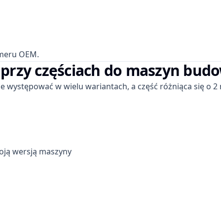
umeru OEM.
e przy częściach do maszyn bud
ystępować w wielu wariantach, a część różniąca się o 2 m
woją wersją maszyny