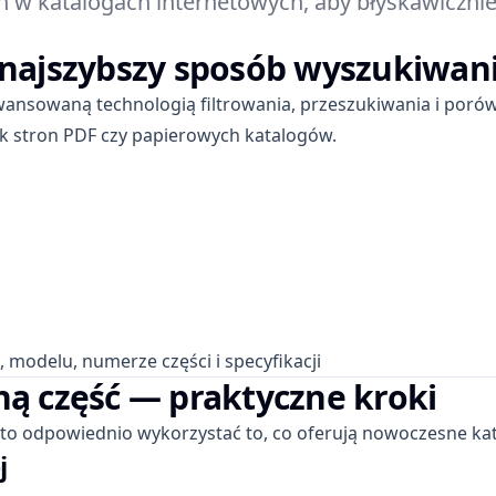
ch w katalogach internetowych, aby błyskawiczni
 najszybszy sposób wyszukiwani
wansowaną technologią filtrowania, przeszukiwania i porów
ek stron PDF czy papierowych katalogów.
 modelu, numerze części i specyfikacji
ną część — praktyczne kroki
to odpowiednio wykorzystać to, co oferują nowoczesne kat
j