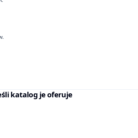
oc
w.
eśli katalog je oferuje