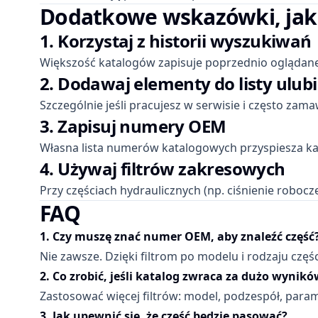
Dodatkowe wskazówki, jak s
1. Korzystaj z historii wyszukiwań
Większość katalogów zapisuje poprzednio oglądane
2. Dodawaj elementy do listy ulub
Szczególnie jeśli pracujesz w serwisie i często za
3. Zapisuj numery OEM
Własna lista numerów katalogowych przyspiesza ka
4. Używaj filtrów zakresowych
Przy częściach hydraulicznych (np. ciśnienie robocze
FAQ
1. Czy muszę znać numer OEM, aby znaleźć część
Nie zawsze. Dzięki filtrom po modelu i rodzaju czę
2. Co zrobić, jeśli katalog zwraca za dużo wynikó
Zastosować więcej filtrów: model, podzespół, param
3. Jak upewnić się, że część będzie pasować?