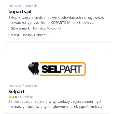
Kujawsko-Pomorskie
koparts.pl
Sklep z częściami do maszyn budowlanych i drogowych,
prowadzony przez firmę KOPARTS Miłosz Kurek z
Głogowa. Oferta obejmuje części zamienne do koparek,
Główne marki
·
Komatsu, Volovo
+
2
ładowarek, wozideł, walców, rozściełaczy i frezarek.
Marki
·
Doosan, Liebherr
+
1
Kujawsko-Pomorskie
Selpart
4.8
4
reviews
Selpart specjalizuje się w sprzedaży części zamiennych
do maszyn budowlanych, głównie marek japońskich i
koreańskich. Firma oferuje również profesjonalny serwis