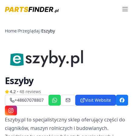
Open 
Home
/
Przeglądaj
/
Eszyby
Eszyby
4.2
48
reviews
+48607078807
Visit Website
WhatsApp
sklep@eszyby.pl
Facebo
Instagram
Eszyby.pl to specjalistyczny sklep oferujący części do
ciągników, maszyn rolniczych i budowlanych.