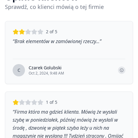
Sprawdź, co klienci mówią o tej firmie
2
of 5
“
Brak elementów w zamówionej rzeczy...
”
Czarek Golubski
C
Oct 2, 2024, 9:48 AM
1
of 5
“
Firma która ma gdzieś klienta. Mówią że wysłali
szybę w poniedziałek, później mówią że wysłali w
środę , dzwonię w piątek szyba leży u nich na
magazynie nie wysłana !!! Tydzień stracony . Omijać