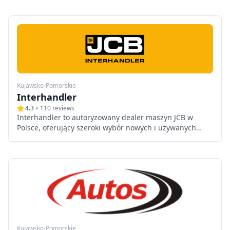
maszyn z szybkim czasem realizacji oraz kompleksową
obsługą techniczną.
Kujawsko-Pomorskie
Interhandler
4.3
110
reviews
Interhandler to autoryzowany dealer maszyn JCB w
Polsce, oferujący szeroki wybór nowych i używanych
maszyn budowlanych oraz rolniczych. Firma zapewnia
kompleksowy serwis, dostęp do oryginalnych części
zamiennych oraz usługi wynajmu sprzętu.
Kujawsko-Pomorskie