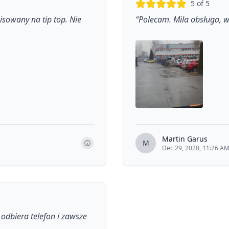
5
of 5
isowany na tip top. Nie
“
Polecam. Mila obsługa, w
Martin Garus
M
Dec 29, 2020, 11:26 A
odbiera telefon i zawsze