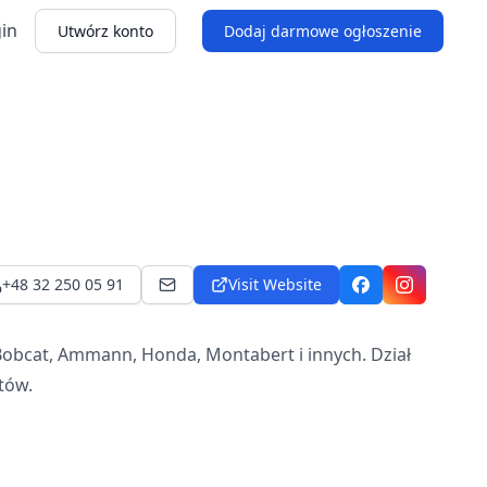
in
Utwórz konto
Dodaj darmowe ogłoszenie
+48 32 250 05 91
Visit Website
asco@asco-eq.pl
Facebook
Instagram
obcat, Ammann, Honda, Montabert i innych. Dział
tów.