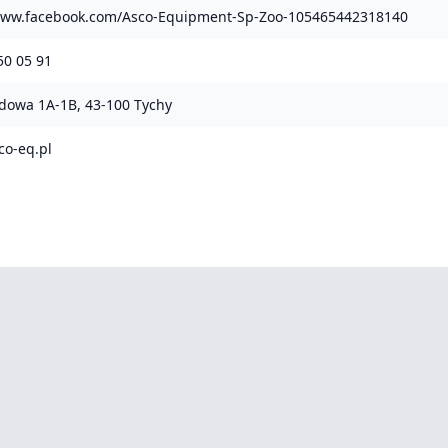
/www.facebook.com/Asco-Equipment-Sp-Zoo-105465442318140
50 05 91
zdowa 1A-1B, 43-100 Tychy
o-eq.pl