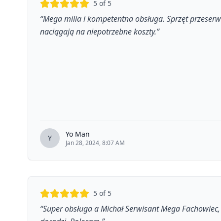
5
of 5
“
Mega milia i kompetentna obsługa. Sprzęt przeserw
naciągają na niepotrzebne koszty.
”
Yo Man
Y
Jan 28, 2024, 8:07 AM
5
of 5
“
Super obsługa a Michał Serwisant Mega Fachowiec, 