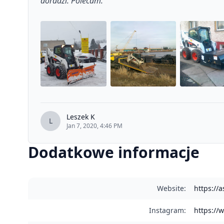
doradzi. Polecam.
”
Leszek K
L
Jan 7, 2020, 4:46 PM
Dodatkowe informacje
Website
:
https://
Instagram
:
https://