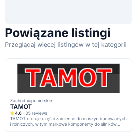
Powiązane listingi
Przeglądaj więcej listingów w tej kategorii
Zachodniopomorskie
TAMOT
4.6
35
reviews
TAMOT oferuje części zamienne do maszyn budowlanych
i rolniczych, w tym markowe komponenty do silników
Diesel Deutz, Perkins czy Cummins. Firma specjalizuje się
w elementach do maszyn CASE, JCB, CAT i innych,