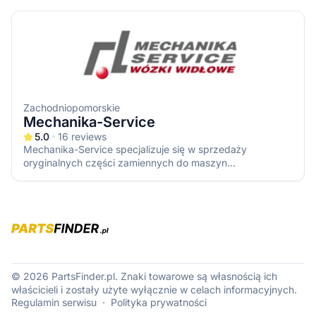
zapewniając wysoką jakość produktów.
Zachodniopomorskie
Mechanika-Service
5.0
16
reviews
Mechanika-Service specjalizuje się w sprzedaży
oryginalnych części zamiennych do maszyn
budowlanych. Firma oferuje precyzyjnie wykonane
komponenty od renomowanych producentów,
gwarantujące niezawodność i wysoką wytrzymałość w
wymagających warunkach budowlanych. Doświadczeni
specjaliści zapewniają fachowe doradztwo, pomagając w
doborze optymalnych rozwiązań.
© 2026 PartsFinder.pl. Znaki towarowe są własnością ich
właścicieli i zostały użyte wyłącznie w celach informacyjnych.
Regulamin serwisu
·
Polityka prywatności