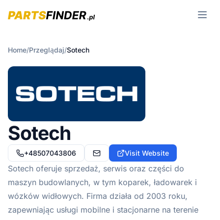
Open m
Home
/
Przeglądaj
/
Sotech
Sotech
+48507043806
Visit Website
maszyny@sotech-szczecin.pl
Sotech oferuje sprzedaż, serwis oraz części do
maszyn budowlanych, w tym koparek, ładowarek i
wózków widłowych. Firma działa od 2003 roku,
zapewniając usługi mobilne i stacjonarne na terenie